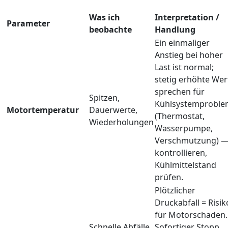
Was ich
Interpretation /
Parameter
beobachte
Handlung
Ein einmaliger
Anstieg bei hoher
Last ist normal;
stetig erhöhte Wer
sprechen für
Spitzen,
Kühlsystemproble
Motortemperatur
Dauerwerte,
(Thermostat,
Wiederholungen
Wasserpumpe,
Verschmutzung) 
kontrollieren,
Kühlmittelstand
prüfen.
Plötzlicher
Druckabfall = Risik
für Motorschaden.
Schnelle Abfälle,
Sofortiger Stopp,