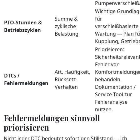
Pumpenverschleiß
Wichtige Grundlag
Summe &
für
PTO-Stunden &
zyklische
verschleißbasierte
Betriebszyklen
Belastung
Wartung — Plan fü
Kupplung, Getriebe
Priorisieren:
Sicherheitsrelevan
Fehler vor
Art, Häufigkeit,
Komfortmeldunge
DTCs /
Rücksetz-
behandeln.
Fehlermeldungen
Verhalten
Dokumentation /
Service-Tool zur
Fehleranalyse
nutzen.
Fehlermeldungen sinnvoll
priorisieren
Nicht jeder DTC bedeutet sofortigen Stillstand — ich