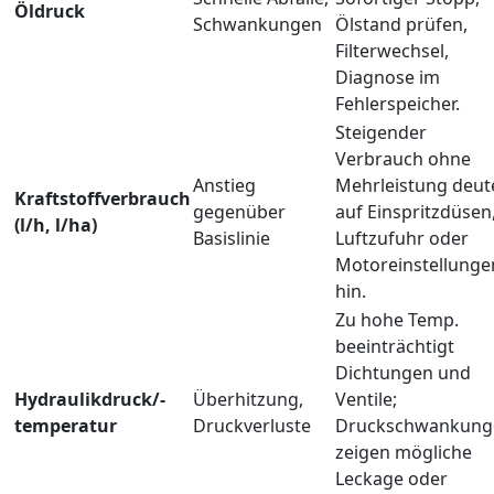
Öldruck
Schwankungen
Ölstand prüfen,
Filterwechsel,
Diagnose im
Fehlerspeicher.
Steigender
Verbrauch ohne
Anstieg
Mehrleistung deut
Kraftstoffverbrauch
gegenüber
auf Einspritzdüsen
(l/h, l/ha)
Basislinie
Luftzufuhr oder
Motoreinstellunge
hin.
Zu hohe Temp.
beeinträchtigt
Dichtungen und
Hydraulikdruck/-
Überhitzung,
Ventile;
temperatur
Druckverluste
Druckschwankung
zeigen mögliche
Leckage oder