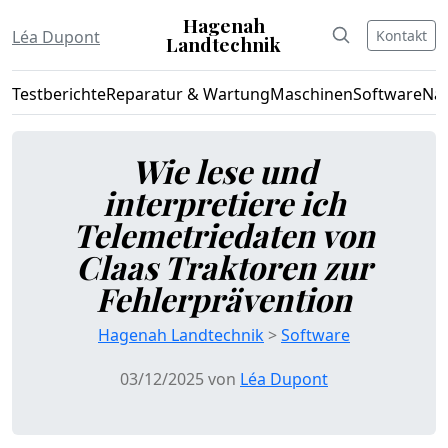
Hagenah
Kontakt
Léa Dupont
Landtechnik
Testberichte
Reparatur & Wartung
Maschinen
Software
Nac
Wie lese und
interpretiere ich
Telemetriedaten von
Claas Traktoren zur
Fehlerprävention
Hagenah Landtechnik
>
Software
03/12/2025 von
Léa Dupont