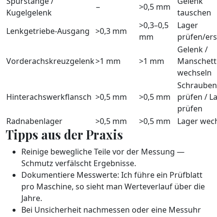
Spurstange /
Gelenk
−
>0,5 mm
Kugelgelenk
tauschen
>0,3–0,5
Lager
Lenkgetriebe-Ausgang
>0,3 mm
mm
prüfen/er
Gelenk /
Vorderachskreuzgelenk
>1 mm
>1 mm
Manschett
wechseln
Schrauben
Hinterachswerkflansch
>0,5 mm
>0,5 mm
prüfen / L
prüfen
Radnabenlager
>0,5 mm
>0,5 mm
Lager wec
Tipps aus der Praxis
Reinige bewegliche Teile vor der Messung —
Schmutz verfälscht Ergebnisse.
Dokumentiere Messwerte: Ich führe ein Prüfblatt
pro Maschine, so sieht man Werteverlauf über die
Jahre.
Bei Unsicherheit nachmessen oder eine Messuhr