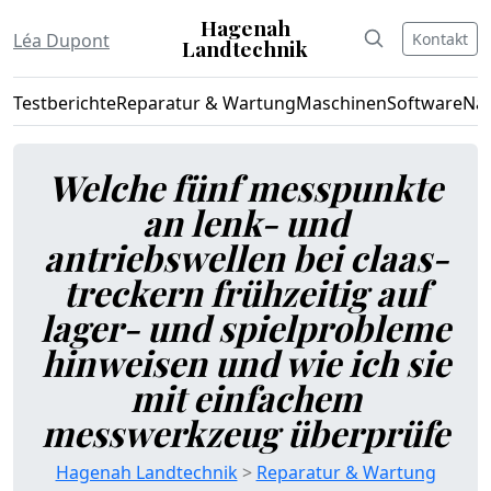
Hagenah
Kontakt
Léa Dupont
Landtechnik
Testberichte
Reparatur & Wartung
Maschinen
Software
Nac
Welche fünf messpunkte
an lenk- und
antriebswellen bei claas-
treckern frühzeitig auf
lager- und spielprobleme
hinweisen und wie ich sie
mit einfachem
messwerkzeug überprüfe
Hagenah Landtechnik
>
Reparatur & Wartung