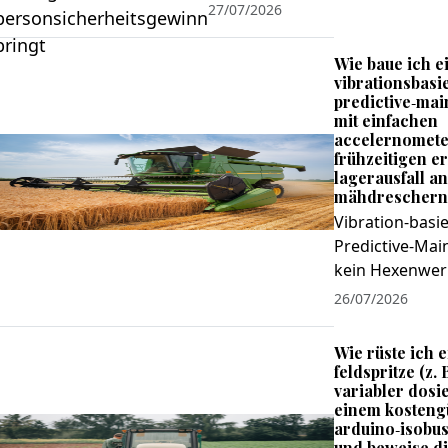
27/07/2026
Wie baue ich e
vibrationsbasi
predictive‑ma
mit einfachen
accelernomete
frühzeitigen 
lagerausfall an
mähdreschern
Vibration‑basi
Predictive‑Mai
kein Hexenwerk
26/07/2026
Wie rüste ich e
feldspritze (z. 
variabler dosi
einem kosteng
arduino‑isobu
und beweise d