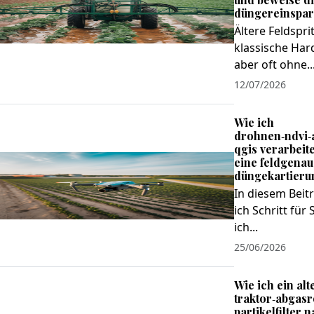
düngereinsparu
Ältere Feldspri
klassische Hard
aber oft ohne..
12/07/2026
Wie ich
drohnen‑ndvi‑
qgis verarbeit
eine feldgenau
düngekartierun
In diesem Beit
ich Schritt für 
ich...
25/06/2026
Wie ich ein alt
traktor‑abgasr
partikelfilter 