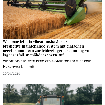
Wie baue ich ein vibrationsbasiertes
predictive‑maintenance‑system mit einfachen
accelernometern zur frühzeitigen erkennung von
lagerausfall an mähdreschern auf
Vibration‑basierte Predictive‑Maintenance ist kein
Hexenwerk — mit...
26/07/2026