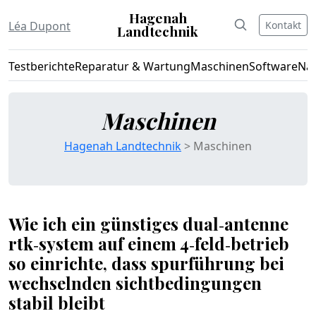
Hagenah
Kontakt
Léa Dupont
Landtechnik
Testberichte
Reparatur & Wartung
Maschinen
Software
Nac
Maschinen
Hagenah Landtechnik
> Maschinen
Wie ich ein günstiges dual‑antenne
rtk‑system auf einem 4‑feld‑betrieb
so einrichte, dass spurführung bei
wechselnden sichtbedingungen
stabil bleibt