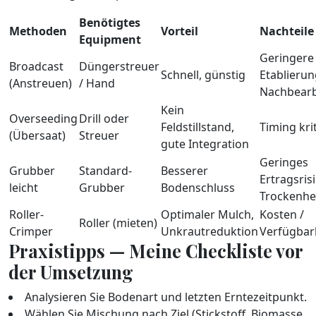
Benötigtes
Methoden
Vorteil
Nachteile
Equipment
Geringere
Broadcast
Düngerstreuer
Schnell, günstig
Etablieru
(Anstreuen)
/ Hand
Nachbearb
Kein
Overseeding
Drill oder
Feldstillstand,
Timing kri
(Übersaat)
Streuer
gute Integration
Geringes
Grubber
Standard-
Besserer
Ertragsris
leicht
Grubber
Bodenschluss
Trockenhe
Roller-
Optimaler Mulch,
Kosten /
Roller (mieten)
Crimper
Unkrautreduktion
Verfügbar
Praxistipps — Meine Checkliste vor
der Umsetzung
Analysieren Sie Bodenart und letzten Erntezeitpunkt.
Wählen Sie Mischung nach Ziel (Stickstoff, Biomasse,